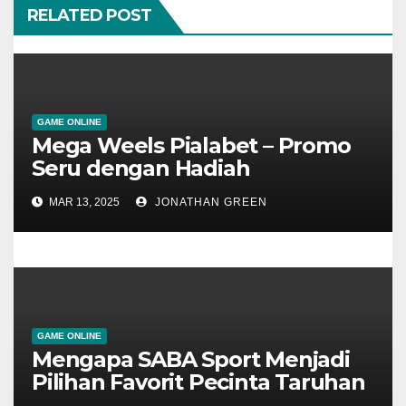
RELATED POST
a
t
i
GAME ONLINE
o
Mega Weels Pialabet – Promo
Seru dengan Hadiah
n
Spektakuler!
MAR 13, 2025
JONATHAN GREEN
GAME ONLINE
Mengapa SABA Sport Menjadi
Pilihan Favorit Pecinta Taruhan
Olahraga?