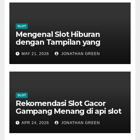
SLOT
Mengenal Slot Hiburan
dengan Tampilan yang
Memikat
MAY 21, 2026
JONATHAN GREEN
SLOT
Rekomendasi Slot Gacor
Gampang Menang di api slot
gacor
APR 24, 2026
JONATHAN GREEN