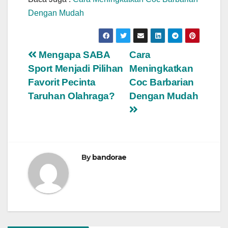
Dengan Mudah
P
Mengapa SABA
Cara
Sport Menjadi Pilihan
Meningkatkan
o
Favorit Pecinta
Coc Barbarian
s
Taruhan Olahraga?
Dengan Mudah
t
n
a
By
bandorae
v
i
g